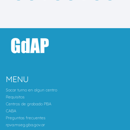
MENU
Sacar turno en algun centro
Requisitos
Centros de grabado PBA
CABA
Preguntas frecuentes
rpva.mseg.gba.gov.ar