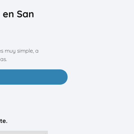
 en San
es muy simple, a
as.
te.