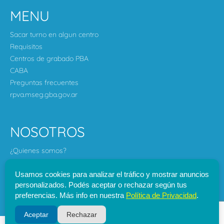
MENU
Sacar turno en algun centro
Requisitos
Centros de grabado PBA
CABA
Preguntas frecuentes
rpva.mseg.gba.gov.ar
NOSOTROS
¿Quienes somos?
Politica de privacidad
Aviso legal
Usamos cookies para analizar el tráfico y mostrar anuncios
personalizados. Podés aceptar o rechazar según tus
Formulario de Contacto
preferencias. Más info en nuestra
Política de Privacidad
.
Llamar
0800-444-0018
Aceptar
Rechazar