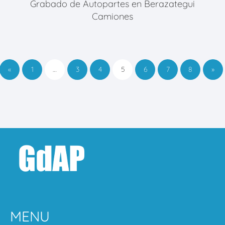
Grabado de Autopartes en Berazategui
Camiones
«
1
…
3
4
5
6
7
8
»
MENU