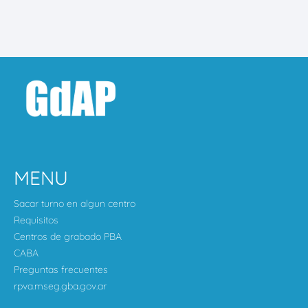
MENU
Sacar turno en algun centro
Requisitos
Centros de grabado PBA
CABA
Preguntas frecuentes
rpva.mseg.gba.gov.ar